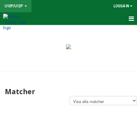
U13P/U12P
LOGGA IN
TEAM 13/14
NYHETER
KALENDER
MATCHER
TRUPPEN
Matcher
BILDGALLERI
DOKUMENT
KONTAKT