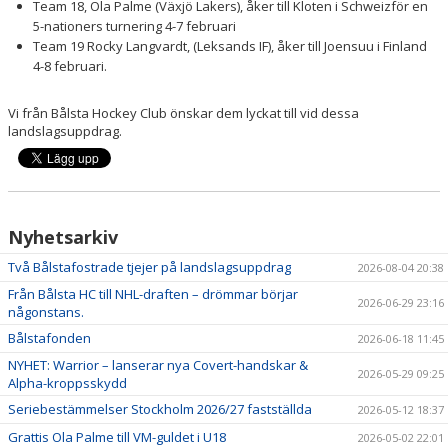
Team 18, Ola Palme (Växjö Lakers), åker till Kloten i Schweizför en
5-nationers turnering 4-7 februari
DOKUMENT
Team 19 Rocky Langvardt, (Leksands IF), åker till Joensuu i Finland
4-8 februari.
MATCHER
Vi från Bålsta Hockey Club önskar dem lyckat till vid dessa
ISTIDER
landslagsuppdrag.
FÖRSLAGSLÅDA
STÖTTA BHC
Nyhetsarkiv
Två Bålstafostrade tjejer på landslagsuppdrag
2026-08-04 20:38
Från Bålsta HC till NHL-draften – drömmar börjar
2026-06-29 23:16
någonstans.
Bålstafonden
2026-06-18 11:45
NYHET: Warrior – lanserar nya Covert-handskar &
2026-05-29 09:25
Alpha-kroppsskydd
Seriebestämmelser Stockholm 2026/27 fastställda
2026-05-12 18:37
Grattis Ola Palme till VM-guldet i U18
2026-05-02 22:01