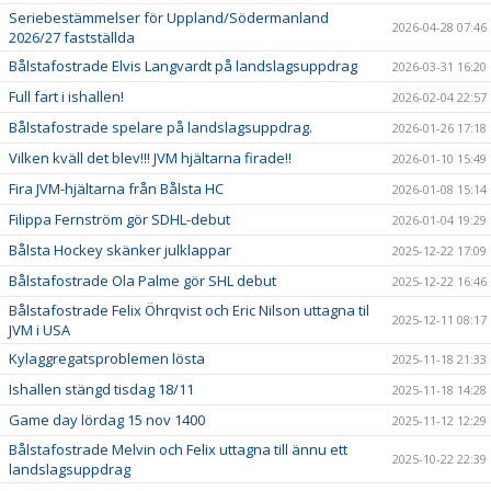
Seriebestämmelser för Uppland/Södermanland
2026-04-28 07:46
2026/27 fastställda
Bålstafostrade Elvis Langvardt på landslagsuppdrag
2026-03-31 16:20
Full fart i ishallen!
2026-02-04 22:57
Bålstafostrade spelare på landslagsuppdrag.
2026-01-26 17:18
Vilken kväll det blev!!! JVM hjältarna firade!!
2026-01-10 15:49
Fira JVM-hjältarna från Bålsta HC
2026-01-08 15:14
Filippa Fernström gör SDHL-debut
2026-01-04 19:29
Bålsta Hockey skänker julklappar
2025-12-22 17:09
Bålstafostrade Ola Palme gör SHL debut
2025-12-22 16:46
Bålstafostrade Felix Öhrqvist och Eric Nilson uttagna til
2025-12-11 08:17
JVM i USA
Kylaggregatsproblemen lösta
2025-11-18 21:33
Ishallen stängd tisdag 18/11
2025-11-18 14:28
Game day lördag 15 nov 1400
2025-11-12 12:29
Bålstafostrade Melvin och Felix uttagna till ännu ett
2025-10-22 22:39
landslagsuppdrag