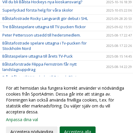
Vill du bli Bålsta Hockeys nya kioskansvarig?
2025-10-16 18:39
Superlyckad första helg för våra skolor
2025-10-05 22:06
Bålstafostrade Rocky Langvardt gör debut i SHL
2025-09-28 20:53
Tre Bålstaspelare uttagna till TV-pucken flickor
2025-09-02 15:51
Peter Pettersson utsedd till hedersmedlem.
2025-08-17 22:47
Bålstafostrade spelare uttagna i Tv-pucken för
2025-08-17 22:26
Stockholm Nord
Bålstaspelare uttagna till årets TV-Puck
2025-08-15 14:45
Bålstaforstrade Filippa Fernström får nytt
2025-08-14 22:29
landslagsuppdrag
Från Bålsta till NHL – lycka till Eric och Filip!
2025-06-28 23:42
Fyra Bålstafostrade spelare uttagna i J20 landslaget
2025-06-14 00:49
För att hemsidan ska fungera korrekt använder vi nödvändiga
Bålstafostrade Melvin Fernström skriver NHL-kontrakt
cookies från SportAdmin. Dessa går inte att stänga av.
2025-06-13 23:49
Föreningen kan också använda frivilliga cookies, t.ex. för
Vi tar nästa steg inom sponsring – vill du vara med?
2025-06-12 22:12
statistik eller marknadsföring. Du väljer själv om du vill
acceptera dessa.
Anpassa dina val
Cookie-
Gå till
inställningar
Webbversion
Acceptera nödvändiga
Acceptera alla