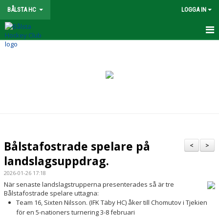
BÅLSTA HC
LOGGA IN
FÖRENING
NYHETER
OM KLUBBEN
STYRELSE
KONTAKT
Bålstafostrade spelare på
<
>
SPONSORER
landslagsuppdrag.
2026-01-26 17:18
KALENDER
När senaste landslagstrupperna presenterades så är tre
Bålstafostrade spelare uttagna:
VÅRA LAG/LEDARE
Team 16, Sixten Nilsson. (IFK Täby HC) åker till Chomutov i Tjekien
för en 5-nationers turnering 3-8 februari
UTBILDNING