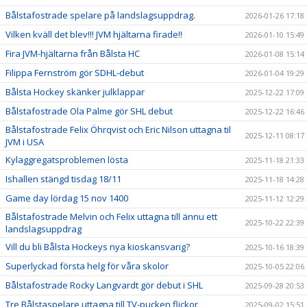
Bålstafostrade spelare på landslagsuppdrag.
2026-01-26 17:18
Vilken kväll det blev!!! JVM hjältarna firade!!
2026-01-10 15:49
Fira JVM-hjältarna från Bålsta HC
2026-01-08 15:14
Filippa Fernström gör SDHL-debut
2026-01-04 19:29
Bålsta Hockey skänker julklappar
2025-12-22 17:09
Bålstafostrade Ola Palme gör SHL debut
2025-12-22 16:46
Bålstafostrade Felix Öhrqvist och Eric Nilson uttagna til
2025-12-11 08:17
JVM i USA
Kylaggregatsproblemen lösta
2025-11-18 21:33
Ishallen stängd tisdag 18/11
2025-11-18 14:28
Game day lördag 15 nov 1400
2025-11-12 12:29
Bålstafostrade Melvin och Felix uttagna till ännu ett
2025-10-22 22:39
landslagsuppdrag
Vill du bli Bålsta Hockeys nya kioskansvarig?
2025-10-16 18:39
Superlyckad första helg för våra skolor
2025-10-05 22:06
Bålstafostrade Rocky Langvardt gör debut i SHL
2025-09-28 20:53
Tre Bålstaspelare uttagna till TV-pucken flickor
2025-09-02 15:51