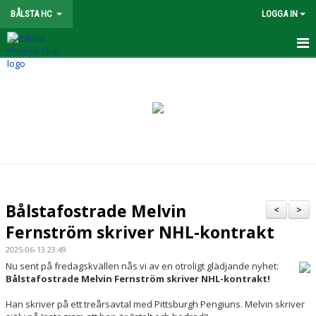
BÅLSTA HC
LOGGA IN
FÖRENING
NYHETER
OM KLUBBEN
STYRELSE
KONTAKT
Bålstafostrade Melvin
<
>
SPONSORER
Fernström skriver NHL-kontrakt
2025-06-13 23:49
KALENDER
Nu sent på fredagskvällen nås vi av en otroligt glädjande nyhet:
Bålstafostrade Melvin Fernström skriver NHL-kontrakt!
VÅRA LAG/LEDARE
Han skriver på ett treårsavtal med Pittsburgh Pengiuns. Melvin skriver
UTBILDNING