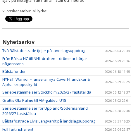
själv på Instagram att han är "stolt och hedrad"
Vi önskar Melvin all lycka!
DOKUMENT
MATCHER
ISTIDER
Nyhetsarkiv
FÖRSLAGSLÅDA
Två Bålstafostrade tjejer på landslagsuppdrag
2026-08-04 20:38
Från Bålsta HC till NHL-draften – drömmar börjar
2026-06-29 23:16
STÖTTA BHC
någonstans.
Bålstafonden
2026-06-18 11:45
NYHET: Warrior – lanserar nya Covert-handskar &
2026-05-29 09:25
Alpha-kroppsskydd
Seriebestämmelser Stockholm 2026/27 fastställda
2026-05-12 18:37
Grattis Ola Palme till VM-guldet i U18
2026-05-02 22:01
Seriebestämmelser för Uppland/Södermanland
2026-04-28 07:46
2026/27 fastställda
Bålstafostrade Elvis Langvardt på landslagsuppdrag
2026-03-31 16:20
Full fart i ishallen!
2026-02-04 22:57